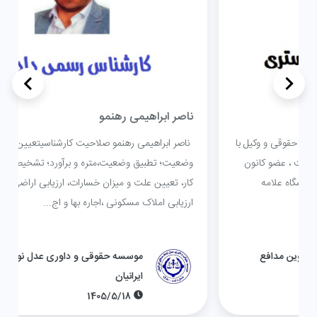
>
<
ناصر ابراهیمی رهنمو
ناصر ابراهیمی رهنمو صلاحیت کارشناسیتعیین و تشریح
وضعیت؛‌ تطبیق وضعیت،متره و برآورد؛ تشخیص حسن انجام
کار، تعیین علت و میزان خسارات، ارزیابی اراضی مسکونی،
ارزیابی املاک مسکونی ،اجاره بها و اج...
موسسه حقوقی و داوری عدل نوین مدافع
ایرانیان
1405/5/18