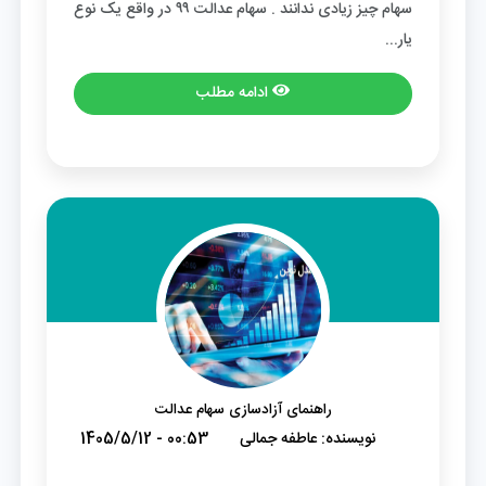
سهام چیز زیادی ندانند . سهام عدالت ۹۹ در واقع یک نوع
یار...
ادامه مطلب
راهنمای آزادسازی سهام عدالت
نویسنده:
عاطفه جمالی
1405/5/12 - 00:53